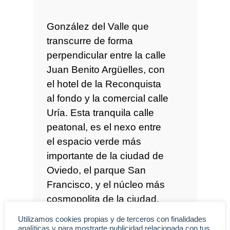
González del Valle que
transcurre de forma
perpendicular entre la calle
Juan Benito Argüelles, con
el hotel de la Reconquista
al fondo y la comercial calle
Uría. Esta tranquila calle
peatonal, es el nexo entre
el espacio verde más
importante de la ciudad de
Oviedo, el parque San
Francisco, y el núcleo más
cosmopolita de la ciudad.
Utilizamos cookies propias y de terceros con finalidades
El Distrito Centro de Oviedo
analíticas y para mostrarte publicidad relacionada con tus