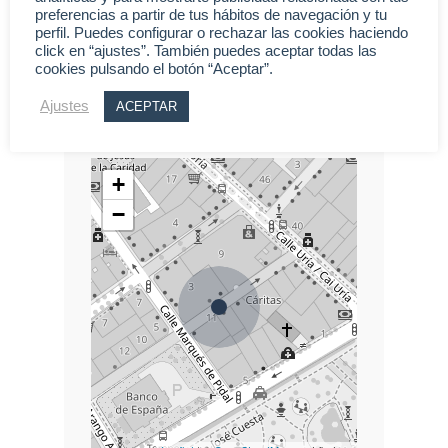
preferencias a partir de tus hábitos de navegación y tu
concentra toda la vida
perfil. Puedes configurar o rechazar las cookies haciendo
social, comercial y
click en “ajustes”. También puedes aceptar todas las
cookies pulsando el botón “Aceptar”.
administrativa de la capital.
Ajustes
ACEPTAR
+
−