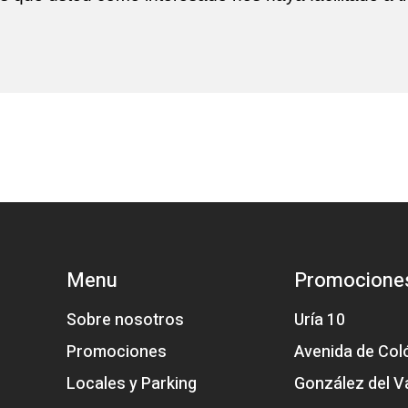
Menu
Promocione
Sobre nosotros
Uría 10
Promociones
Avenida de Col
Locales y Parking
González del Va