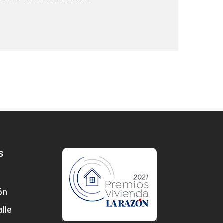
s
ón
lle