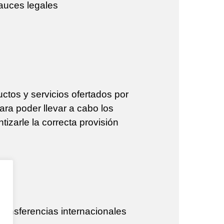
cauces legales
uctos y servicios ofertados por
ara poder llevar a cabo los
izarle la correcta provisión
transferencias internacionales